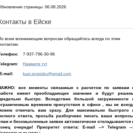
Обновление страницы: 06.08.2026
Контакты в Ейске
По всем возникающим вопросам обращайтесь всегда по этим
контактам:
Teлефон:
7-937-796-30-96
Telegram:
Нажмите тут
E-mail:
kupi.propisku@gmail.com
ВАЖНО: все моменты связанные с расчетом по заявкам 
работе имеют преобладающее значение и будут решен
предельно быстро. Вследствие большой загруженности 
ограниченным временем присутствия в офисе , мы не всегд
можем отвечать вам сразу. Для максимально быстрого 
полного ответа, просьба разборчиво писать ваши вопросы
спам и бессмысленные заявки автоматически откладываются 
конец очереди! Приоритет ответа: E-mail --> Telegram --
Голосовые вызовы